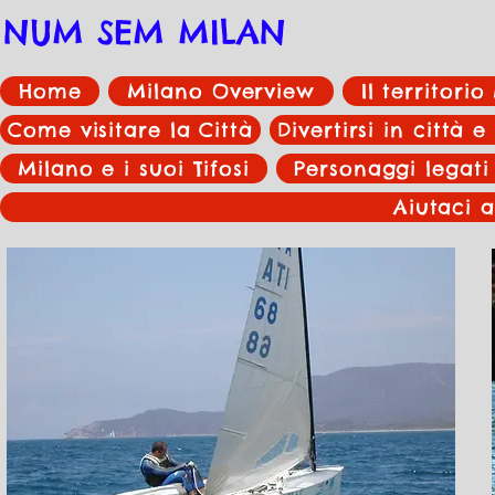
NUM SEM MILAN
Home
Milano Overview
Il territori
Come visitare la Città
Divertirsi in città e
Milano e i suoi Tifosi
Personaggi legati
Aiutaci a