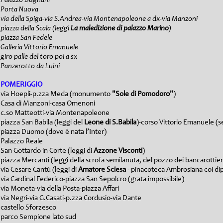
Palazzo Dugnani
Porta Nuova
via della Spiga-via S.Andrea-via Montenapoleone a dx-via Manzoni
piazza della Scala (leggi
La maledizione di palazzo Marino
)
piazza San Fedele
Galleria Vittorio Emanuele
giro palle del toro poi a sx
Panzerotto da Luini
POMERIGGIO
via Hoepli-p.zza Meda (monumento
"Sole di Pomodoro"
)
Casa di Manzoni-casa Omenoni
c.so Matteotti-via Montenapoleone
piazza San Babila (leggi del
Leone di S.Babila
)-corso Vittorio Emanuele (se
piazza Duomo (dove è nata l’Inter)
Palazzo Reale
San Gottardo in Corte (leggi di
Azzone Visconti
)
piazza Mercanti (leggi della scrofa semilanuta, del pozzo dei bancarottieri
via Cesare Cantù (leggi di
Amatore Sciesa
- pinacoteca Ambrosiana coi dipi
via Cardinal Federico-piazza San Sepolcro (grata impossibile)
via Moneta-via della Posta-piazza Affari
via Negri-via G.Casati-p.zza Cordusio-via Dante
castello Sforzesco
parco Sempione lato sud