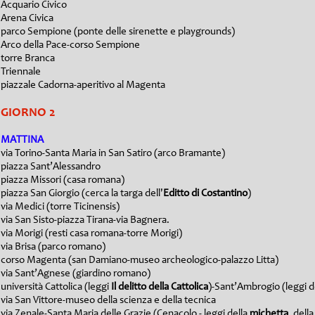
Acquario Civico
Arena Civica
parco Sempione (ponte delle sirenette e playgrounds)
Arco della Pace-corso Sempione
torre Branca
Triennale
piazzale Cadorna-aperitivo al Magenta
GIO
RNO 2
MATTINA
via Torino-Santa Maria in San Satiro (arco Bramante)
piazza Sant’Alessandro
piazza Missori (casa romana)
piazza San Giorgio (cerca la targa dell'
Editto di Costantino
)
via Medici (torre Ticinensis)
via San Sisto-piazza Tirana-via Bagnera.
via Morigi (resti casa romana-torre Morigi)
via Brisa (parco romano)
corso Magenta (san Damiano-museo archeologico-palazzo Litta)
via Sant’Agnese (giardino romano)
università Cattolica (leggi
Il delitto della Cattolica
)-Sant’Ambrogio (leggi d
via San Vittore-museo della scienza e della tecnica
via Zenale-Santa Maria delle Grazie (Cenacolo - leggi della
michetta
, dell