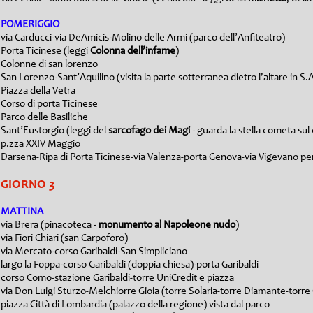
POMERIGGIO
via Carducci-via DeAmicis-Molino delle Armi (parco dell’Anfiteatro)
Porta Ticinese (leggi
Colonna dell’infame
)
Colonne di san lorenzo
San Lorenzo-Sant’Aquilino (visita la parte sotterranea dietro l'altare in
Piazza della Vetra
Corso di porta Ticinese
Parco delle Basiliche
Sant’Eustorgio (leggi del
sarcofago dei Magi
- guarda la stella cometa sul
p.zza XXIV Maggio
Darsena-Ripa di Porta Ticinese-via Valenza-porta Genova-via Vigevano per
GIO
RNO 3
MATTINA
via Brera (pinacoteca -
monumento al Napoleone nudo
)
via Fiori Chiari (san Carpoforo)
via Mercato-corso Garibaldi-San Simpliciano
largo la Foppa-corso Garibaldi (doppia chiesa)-porta Garibaldi
corso Como-stazione Garibaldi-torre UniCredit e piazza
via Don Luigi Sturzo-Melchiorre Gioia (torre Solaria-torre Diamante-torre 
piazza Città di Lombardia (palazzo della regione) vista dal parco