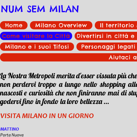
NUM SEM MILAN
Home
Milano Overview
Il territori
Come visitare la Città
Divertirsi in città e
Milano e i suoi Tifosi
Personaggi legati
Aiutaci a
La Nostra Metropoli merita d'esser vissuta più ch
non perdervi troppo a lungo nello shopping al
nascosti e curiosità che non finiranno mai di stu
godervi fino in fondo la loro bellezza ...
VISITA MILANO
IN UN GIORNO
MATTINO
Porta Nuova