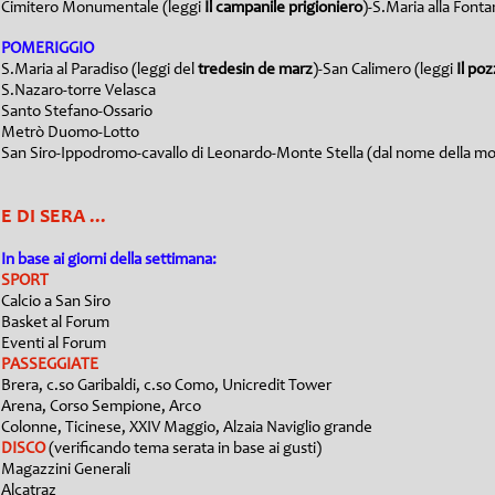
Cimitero Monumentale (leggi
Il campanile prigioniero
)-S.Maria alla Fonta
POMERIGGI
O
S.Maria al Paradiso (leggi del
tredesin de marz
)-San Calimero (leggi
Il po
S.Nazaro-torre Velasca
Santo Stefano-Ossario
Metrò Duomo-Lotto
San Siro-Ippodromo-cavallo di Leonardo-Monte Stella (dal nome della mog
E DI SERA ...
In base ai giorni della settimana:
SPORT
Calcio a San Siro
Basket al Forum
Eventi al Forum
PASSEGGIATE
Brera, c.so Garibaldi, c.so Como, Unicredit Tower
Arena, Corso Sempione, Arco
Colonne, Ticinese, XXIV Maggio, Alzaia Naviglio grande
DISCO
(verificando tema serata in base ai gusti)
Magazzini Generali
Alcatraz