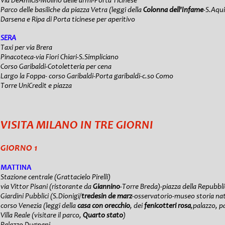
Via DeAmicis-Molino delle armi-Porta Ticinese
Parco delle basiliche da piazza Vetra (leggi della
Colonna dell'Infame
-S.Aqui
Darsena e Ripa di Porta ticinese per aperitivo
SERA
Taxi per via Brera
Pinacoteca-via Fiori Chiari-S.Simpliciano
Corso Garibaldi-Cotoletteria per cena
Largo la Foppa- corso Garibaldi-Porta garibaldi-c.so Como
Torre UniCredit e piazza
VISITA MI
LANO IN TRE GIORNI
GIORNO 1
MATTINA
Stazione centrale (Grattacielo Pirelli)
via Vittor Pisani (ristorante da
Giannino
-Torre Breda)-piazza della Repubbli
Giardini Pubblici (S.Dionigi/
tredesin de marz
-osservatorio-museo storia nat
corso Venezia (leggi della
casa con orecchio
, dei
fenicotteri rosa
,
palazzo, pa
Villa Reale (visitare il parco,
Quarto stato
)