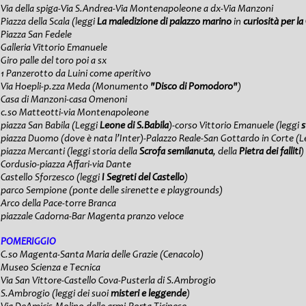
Via della spiga-Via S.Andrea-Via Montenapoleone a dx-Via Manzoni
Piazza della Scala (leggi
La maledizione di palazzo marino
in
curiosità per la
Piazza San Fedele
Galleria Vittorio Emanuele
Giro palle del toro poi a sx
1 Panzerotto da Luini come aperitivo
Via Hoepli-p.zza Meda (Monumento
"Disco di Pomodoro"
)
Casa di Manzoni-casa Omenoni
c.so Matteotti-via Montenapoleone
piazza San Babila (Leggi
Leone di S.Babila
)-corso Vittorio Emanuele (leggi
s
piazza Duomo (dove è nata l’Inter)-Palazzo Reale-San Gottardo in Corte (L
piazza Mercanti (leggi storia della
Scrofa semilanuta
, della
Pietra dei falliti
)
Cordusio-piazza Affari-via Dante
Castello Sforzesco (leggi
I Segreti del Castello
)
parco Sempione (ponte delle sirenette e playgrounds)
Arco della Pace-torre Branca
piazzale Cadorna-Bar Magenta pranzo veloce
POMERIGGIO
C.so Magenta-Santa Maria delle Grazie (Cenacolo)
Museo Scienza e Tecnica
Via San Vittore-Castello Cova-Pusterla di S.Ambrogio
S.Ambrogio (leggi dei suoi
misteri e leggende
)