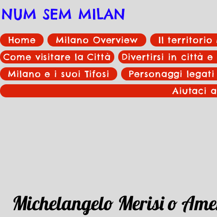
NUM SEM MILAN
Home
Milano Overview
Il territori
Come visitare la Città
Divertirsi in città e
Milano e i suoi Tifosi
Personaggi legati
Aiutaci a
Michelangelo Merisi o Ame