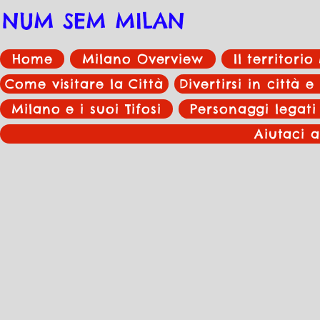
NUM SEM MILAN
Home
Milano Overview
Il territori
Come visitare la Città
Divertirsi in città e
Milano e i suoi Tifosi
Personaggi legati
Aiutaci a