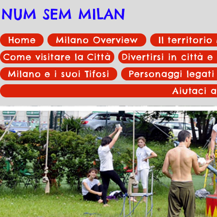
NUM SEM MILAN
Home
Milano Overview
Il territori
Come visitare la Città
Divertirsi in città e
Milano e i suoi Tifosi
Personaggi legati
Aiutaci a