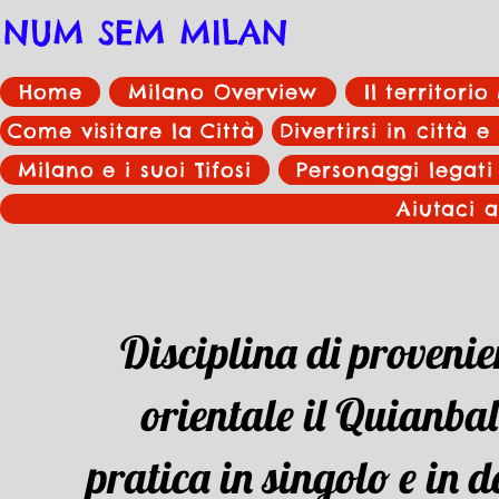
NUM SEM MILAN
Home
Milano Overview
Il territori
Come visitare la Città
Divertirsi in città e
Milano e i suoi Tifosi
Personaggi legati
Aiutaci a
Disciplina di proveni
orientale il Quianbal
pratica in singolo e in 