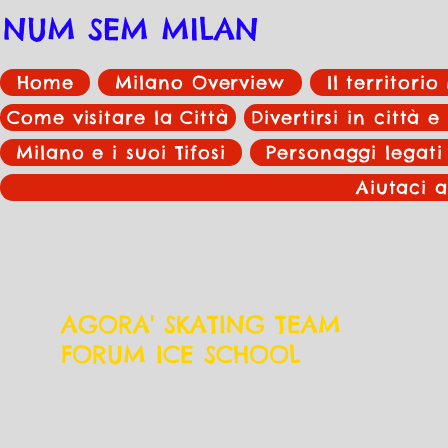
NUM SEM MILAN
Home
Milano Overview
Il territori
Come visitare la Città
Divertirsi in città e
Milano e i suoi Tifosi
Personaggi legati
Aiutaci a
AGORA' SKATING TEAM
FORUM ICE SCHOOL