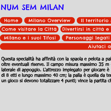
NUM SEM MILAN
Home
Milano Overview
Il territori
Come visitare la Città
Divertirsi in città e
Milano e i suoi Tifosi
Personaggi legati
Aiutaci a
Questa specialità ha affinità con la
spaola
e
pelota a pa
oltre eventuali riserve. Il campo misura massimo 35 
laterale di appoggio. L'attrezzo impiegato per giocare è
di 8 etti e lungo massimo 40 cm; la
palla
è quella da
te
un gioco si devono totalizzare 4 punti; vince la partita ch