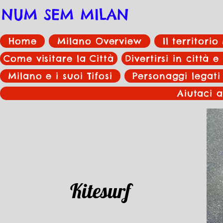
NUM SEM MILAN
Home
Milano Overview
Il territori
Come visitare la Città
Divertirsi in città e
Milano e i suoi Tifosi
Personaggi legati
Aiutaci a
Kitesurf