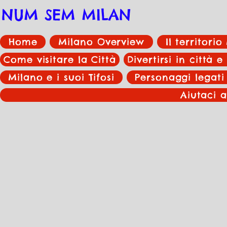
NUM SEM MILAN
Home
Milano Overview
Il territori
Come visitare la Città
Divertirsi in città e
Milano e i suoi Tifosi
Personaggi legati
Aiutaci a