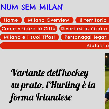
NUM SEM MILAN
Home
Milano Overview
Il territori
Come visitare la Città
Divertirsi in città e
Milano e i suoi Tifosi
Personaggi legati
Aiutaci a
Variante dell'hockey
su prato, l'Hurling è la
forma Irlandese