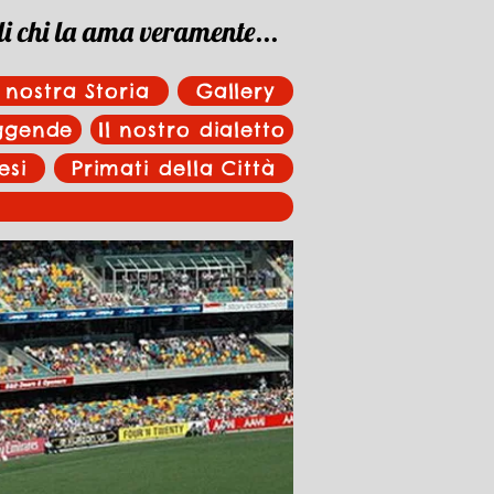
di chi la ama veramente...
 nostra Storia
Gallery
eggende
Il nostro dialetto
esi
Primati della Città