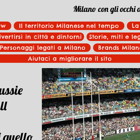
Milano con gli occhi 
ew
Il territorio Milanese nel tempo
La
ivertirsi in città e dintorni
Storie, miti e l
Personaggi legati a Milano
Brands Milan
Aiutaci a migliorare il sito
ussie
ll
 quello