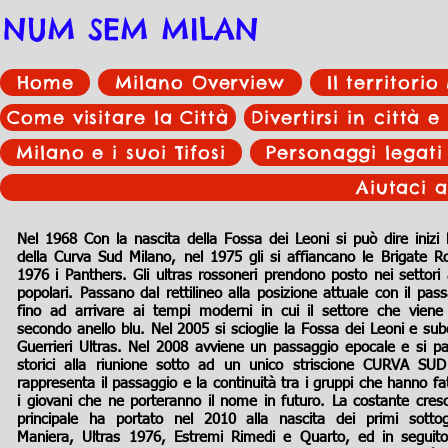
NUM SEM MILAN
Home
Milano Overview
Il territori
Come visitare la Città
Divertirsi in città e
Milano e i suoi Tifosi
Personaggi legati
Aiutaci a
Nel 1968 Con la nascita della Fossa dei Leoni si può dire inizi l
della Curva Sud Milano, nel 1975 gli si affiancano le Brigate R
1976 i Panthers. Gli ultras rossoneri prendono posto nei settori 
popolari. Passano dal rettilineo alla posizione attuale con il pass
fino ad arrivare ai tempi moderni in cui il settore che viene
secondo anello blu. Nel 2005 si scioglie la Fossa dei Leoni e sub
Guerrieri Ultras. Nel 2008 avviene un passaggio epocale e si pa
storici alla riunione sotto ad un unico striscione CURVA S
rappresenta il passaggio e la continuità tra i gruppi che hanno fat
i giovani che ne porteranno il nome in futuro. La costante cres
principale ha portato nel 2010 alla nascita dei primi sotto
Maniera, Ultras 1976, Estremi Rimedi e Quarto, ed in seguito