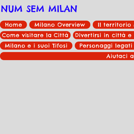
NUM SEM MILAN
Home
Milano Overview
Il territori
Come visitare la Città
Divertirsi in città e
Milano e i suoi Tifosi
Personaggi legati
Aiutaci a