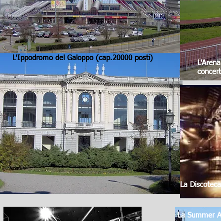
L'Ippodromo del Galoppo (cap.20000 posti)
L'Arena
concert
La Discoteca
La Summer Ar