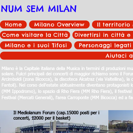
NUM SEM MILAN
Home
Milano Overview
Il territori
Come visitare la Città
Divertirsi in città e
Milano e i suoi Tifosi
Personaggi legati
Aiutaci a
Milano è la Capitale italiana della Musica in termini di produzioni mus
solare. Fulcri principali dei concerti di maggior richiamo sono il
Arcimboldi (zona Bicocca), la discoteca Alcatraz (via Valtellina), la
Fantoli).
Nel corso dell'estate abitualmente diventano protagonisti 
(MM Ippodromo), lo spazio di Rho Fiera (MM Rho Fiera), il festiv
Festival (Mercati Generali), l'area Carroponte (MM Bicocca) ed a fasi
Il Mediolanum Forum (cap.15000 posti per i
concerti, 12000 per il basket)