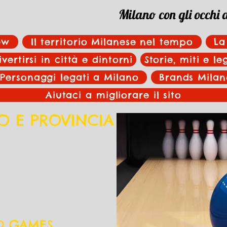
Milano con gli occhi 
ew
Il territorio Milanese nel tempo
La
ivertirsi in città e dintorni
Storie, miti e l
Personaggi legati a Milano
Brands Milan
Aiutaci a migliorare il sito
O E PROVINCIA
D GAMES