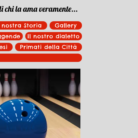
di chi la ama veramente...
 nostra Storia
Gallery
eggende
Il nostro dialetto
esi
Primati della Città