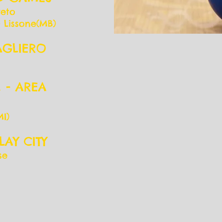
reto
- Lissone(MB)
AGLIERO
 - AREA
MI)
LAY CITY
se