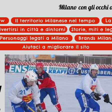
Milano con gli occhi 
ew
Il territorio Milanese nel tempo
La
ivertirsi in città e dintorni
Storie, miti e l
Personaggi legati a Milano
Brands Milan
Aiutaci a migliorare il sito
y