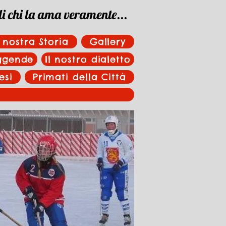
di chi la ama veramente...
 nostra Storia
Gallery
eggende
Il nostro dialetto
esi
Primati della Città